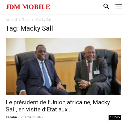
JDM MOBILE
Accueil
Tags
Macky Sall
Tag: Macky Sall
Le président de l’Union africaine, Macky
Sall, en visite d’Etat aux...
Kemba
-
25 février 2022
139522