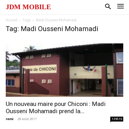
JDM MOBILE
Accueil
Tags
Madi Ousseni Mohamadi
Tag: Madi Ousseni Mohamadi
Un nouveau maire pour Chiconi : Madi
Ousseni Mohamadi prend la...
remi
-
28 août 2017
139510