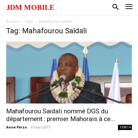
JDM MOBILE
Accueil
Tags
Mahafourou Saïdali
Tag: Mahafourou Saïdali
Mahafourou Saïdali nommé DGS du
département : premier Mahorais à ce...
Anne Perzo
-
8 mars 2017
139514