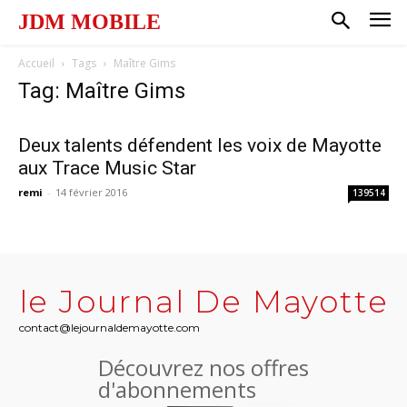
JDM MOBILE
Accueil
Tags
Maître Gims
Tag: Maître Gims
Deux talents défendent les voix de Mayotte
aux Trace Music Star
remi
-
14 février 2016
139514
le Journal De Mayotte
contact@lejournaldemayotte.com
Découvrez nos offres
d'abonnements