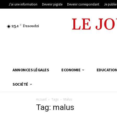
J’ai une information
Devenir pigiste
Devenir correspondant
Je publi
LE J
25.1
C
Dzaoudzi
ANNONCES LÉGALES
ECONOMIE
EDUCATIO
SOCIÉTÉ
Accueil
Tags
Malus
Tag: malus