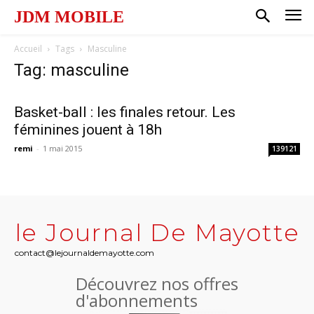
JDM MOBILE
Accueil
Tags
Masculine
Tag: masculine
Basket-ball : les finales retour. Les
féminines jouent à 18h
remi
-
1 mai 2015
139121
le Journal De Mayotte
contact@lejournaldemayotte.com
Découvrez nos offres
d'abonnements