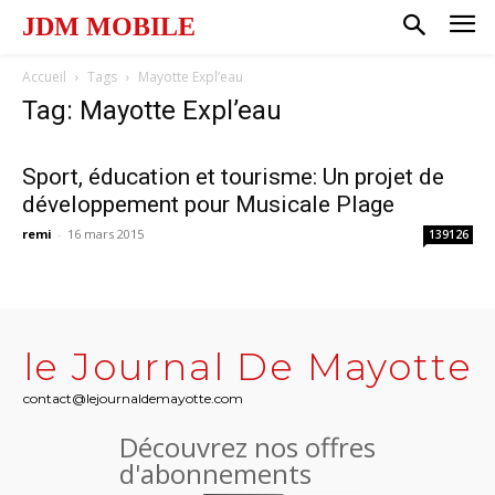
JDM MOBILE
Accueil
Tags
Mayotte Expl’eau
Tag: Mayotte Expl’eau
Sport, éducation et tourisme: Un projet de
développement pour Musicale Plage
remi
-
16 mars 2015
139126
le Journal De Mayotte
contact@lejournaldemayotte.com
Découvrez nos offres
d'abonnements