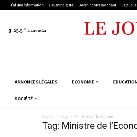
J’ai une information
Devenir pigiste
Devenir correspondant
Je publi
LE J
25.5
C
Dzaoudzi
ANNONCES LÉGALES
ECONOMIE
EDUCATIO
SOCIÉTÉ
Accueil
Tags
Ministre de l’Economie
Tag: Ministre de l’Eco