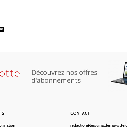
10
otte
Découvrez nos offres
d'abonnements
TS
CONTACT
nformation
redaction@lejournaldemayotte