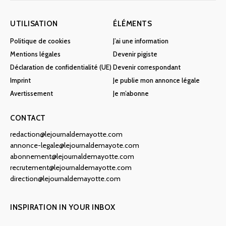
UTILISATION
ÉLÉMENTS
Politique de cookies
J’ai une information
Mentions légales
Devenir pigiste
Déclaration de confidentialité (UE)
Devenir correspondant
Imprint
Je publie mon annonce légale
Avertissement
Je m’abonne
CONTACT
redaction@lejournaldemayotte.com
annonce-legale@lejournaldemayote.com
abonnement@lejournaldemayotte.com
recrutement@lejournaldemayotte.com
direction@lejournaldemayotte.com
INSPIRATION IN YOUR INBOX