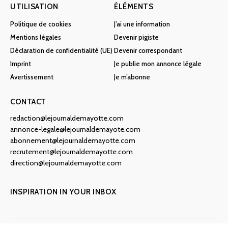
UTILISATION
ÉLÉMENTS
Politique de cookies
J’ai une information
Mentions légales
Devenir pigiste
Déclaration de confidentialité (UE)
Devenir correspondant
Imprint
Je publie mon annonce légale
Avertissement
Je m’abonne
CONTACT
redaction@lejournaldemayotte.com
annonce-legale@lejournaldemayote.com
abonnement@lejournaldemayotte.com
recrutement@lejournaldemayotte.com
direction@lejournaldemayotte.com
INSPIRATION IN YOUR INBOX