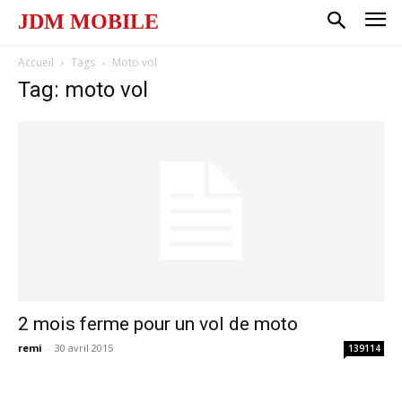
JDM MOBILE
Accueil
Tags
Moto vol
Tag: moto vol
2 mois ferme pour un vol de moto
remi
-
30 avril 2015
139114