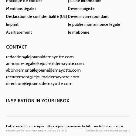
Politique de cookies
J’ai une information
Mentions légales
Devenir pigiste
Déclaration de confidentialité (UE)
Devenir correspondant
Imprint
Je publie mon annonce légale
Avertissement
Je m’abonne
CONTACT
redaction@lejournaldemayotte.com
annonce-legale@lejournaldemayote.com
abonnement@lejournaldemayotte.com
recrutement@lejournaldemayotte.com
direction@lejournaldemayotte.com
INSPIRATION IN YOUR INBOX
Entierement numérique
Mise à jour permanente
Information de qualité
Protection de l'environnement
Au top de l'info
Contrôlée par des professionnels