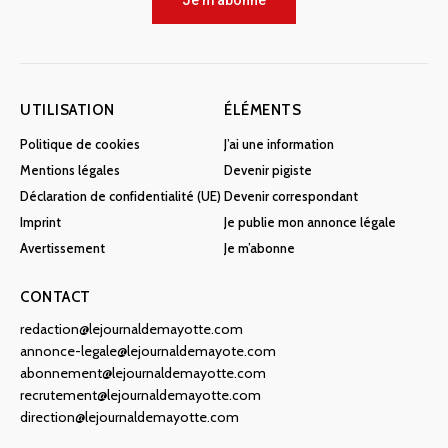
Je m'abonne
UTILISATION
ÉLÉMENTS
Politique de cookies
J’ai une information
Mentions légales
Devenir pigiste
Déclaration de confidentialité (UE)
Devenir correspondant
Imprint
Je publie mon annonce légale
Avertissement
Je m’abonne
CONTACT
redaction@lejournaldemayotte.com
annonce-legale@lejournaldemayote.com
abonnement@lejournaldemayotte.com
recrutement@lejournaldemayotte.com
direction@lejournaldemayotte.com