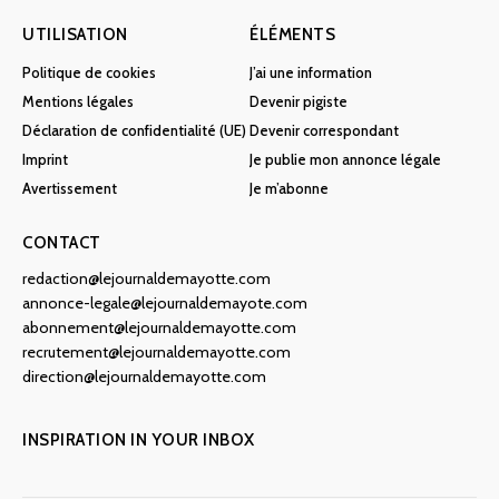
UTILISATION
ÉLÉMENTS
Politique de cookies
J’ai une information
Mentions légales
Devenir pigiste
Déclaration de confidentialité (UE)
Devenir correspondant
Imprint
Je publie mon annonce légale
Avertissement
Je m’abonne
CONTACT
redaction@lejournaldemayotte.com
annonce-legale@lejournaldemayote.com
abonnement@lejournaldemayotte.com
recrutement@lejournaldemayotte.com
direction@lejournaldemayotte.com
INSPIRATION IN YOUR INBOX