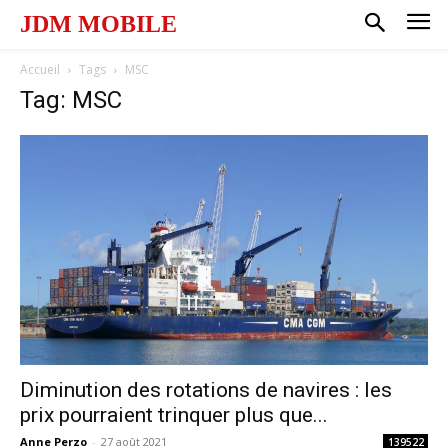
JDM MOBILE
Accueil
Tags
MSC
Tag: MSC
Diminution des rotations de navires : les
prix pourraient trinquer plus que...
Anne Perzo
-
27 août 2021
139522