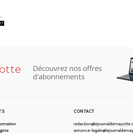
.
17
otte
Découvrez nos offres
d'abonnements
TS
CONTACT
nformation
redaction@lejournaldemayotte
giste
annonce-legale@lejournaldema