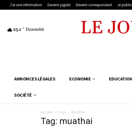
J’ai une information
Devenir pigiste
Devenir correspondant
Je publi
LE J
25.1
C
Dzaoudzi
ANNONCES LÉGALES
ECONOMIE
EDUCATIO
SOCIÉTÉ
Accueil
Tags
Muathai
Tag: muathai