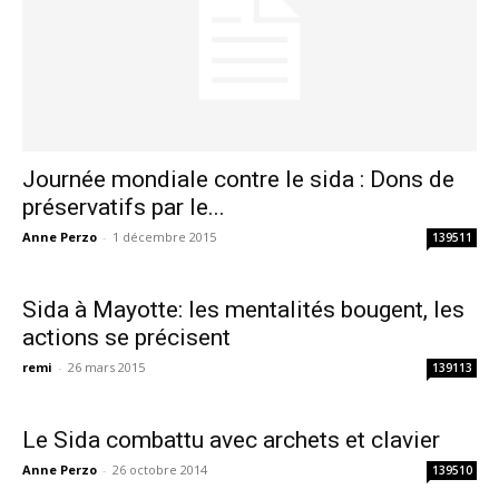
Journée mondiale contre le sida : Dons de
préservatifs par le...
Anne Perzo
-
1 décembre 2015
139511
Sida à Mayotte: les mentalités bougent, les
actions se précisent
remi
-
26 mars 2015
139113
Le Sida combattu avec archets et clavier
Anne Perzo
-
26 octobre 2014
139510