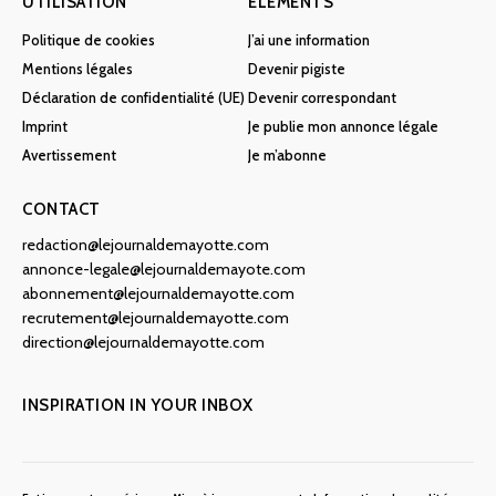
UTILISATION
ÉLÉMENTS
Politique de cookies
J’ai une information
Mentions légales
Devenir pigiste
Déclaration de confidentialité (UE)
Devenir correspondant
Imprint
Je publie mon annonce légale
Avertissement
Je m’abonne
CONTACT
redaction@lejournaldemayotte.com
annonce-legale@lejournaldemayote.com
abonnement@lejournaldemayotte.com
recrutement@lejournaldemayotte.com
direction@lejournaldemayotte.com
INSPIRATION IN YOUR INBOX