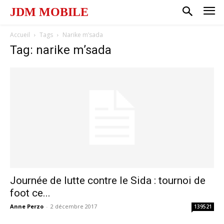
JDM MOBILE
Accueil
Tags
Narike m’sada
Tag: narike m’sada
Journée de lutte contre le Sida : tournoi de
foot ce...
Anne Perzo
-
2 décembre 2017
139521