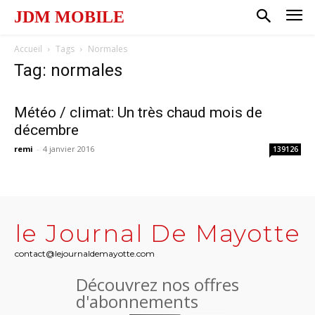
JDM MOBILE
Accueil
Tags
Normales
Tag: normales
Météo / climat: Un très chaud mois de
décembre
remi
-
4 janvier 2016
139126
le Journal De Mayotte
contact@lejournaldemayotte.com
Découvrez nos offres
d'abonnements