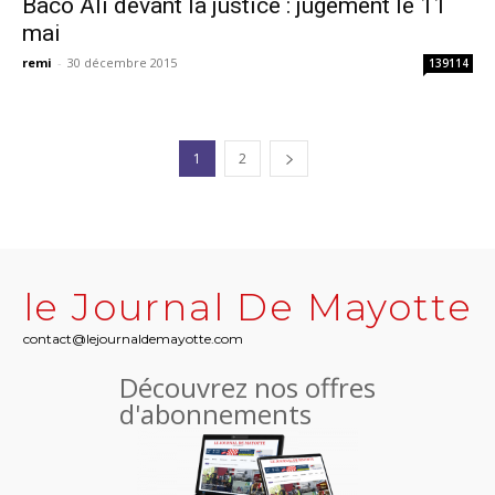
Baco Ali devant la justice : jugement le 11
mai
remi
-
30 décembre 2015
139114
1
2
le Journal De Mayotte
contact@lejournaldemayotte.com
Découvrez nos offres
d'abonnements