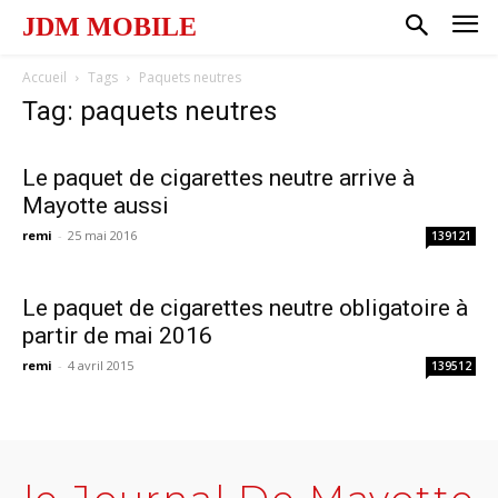
JDM MOBILE
Accueil
Tags
Paquets neutres
Tag: paquets neutres
Le paquet de cigarettes neutre arrive à
Mayotte aussi
remi
-
25 mai 2016
139121
Le paquet de cigarettes neutre obligatoire à
partir de mai 2016
remi
-
4 avril 2015
139512