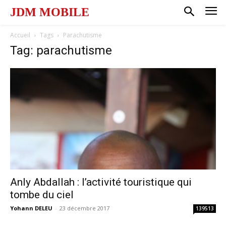
JDM MOBILE
Accueil
Tags
Parachutisme
Tag: parachutisme
Anly Abdallah : l’activité touristique qui
tombe du ciel
Yohann DELEU
-
23 décembre 2017
139513