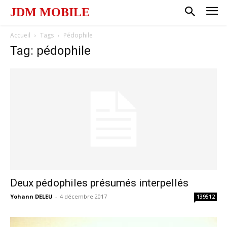
JDM MOBILE
Accueil
Tags
Pédophile
Tag: pédophile
Deux pédophiles présumés interpellés
Yohann DELEU
-
4 décembre 2017
139512