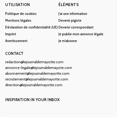
UTILISATION
ÉLÉMENTS
Politique de cookies
J’ai une information
Mentions légales
Devenir pigiste
Déclaration de confidentialité (UE)
Devenir correspondant
Imprint
Je publie mon annonce légale
Avertissement
Je m’abonne
CONTACT
redaction@lejournaldemayotte.com
annonce-legale@lejournaldemayote.com
abonnement@lejournaldemayotte.com
recrutement@lejournaldemayotte.com
direction@lejournaldemayotte.com
INSPIRATION IN YOUR INBOX