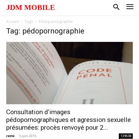
JDM MOBILE
Accueil
Tags
Pédopornographie
Tag: pédopornographie
Consultation d’images
pédopornographiques et agression sexuelle
présumées: procès renvoyé pour 2...
remi
-
3 juin 2015
139508