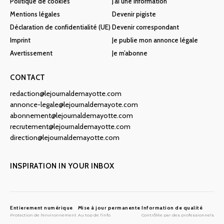
Politique de cookies
J’ai une information
Mentions légales
Devenir pigiste
Déclaration de confidentialité (UE)
Devenir correspondant
Imprint
Je publie mon annonce légale
Avertissement
Je m’abonne
CONTACT
redaction@lejournaldemayotte.com
annonce-legale@lejournaldemayote.com
abonnement@lejournaldemayotte.com
recrutement@lejournaldemayotte.com
direction@lejournaldemayotte.com
INSPIRATION IN YOUR INBOX
Entierement numérique
Mise à jour permanente
Information de qualité
Protection de l'environnement
Au top de l'info
Contrôlée par des professionnels