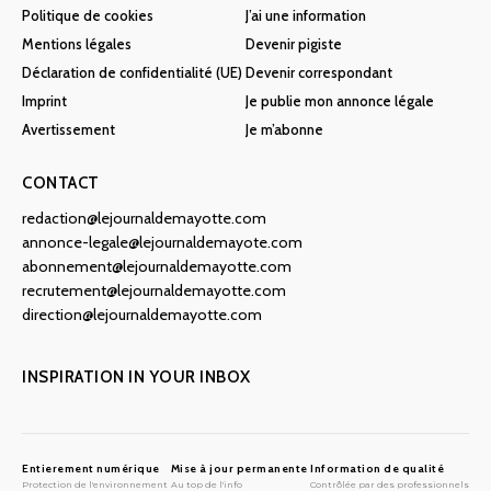
Politique de cookies
J’ai une information
Mentions légales
Devenir pigiste
Déclaration de confidentialité (UE)
Devenir correspondant
Imprint
Je publie mon annonce légale
Avertissement
Je m’abonne
CONTACT
redaction@lejournaldemayotte.com
annonce-legale@lejournaldemayote.com
abonnement@lejournaldemayotte.com
recrutement@lejournaldemayotte.com
direction@lejournaldemayotte.com
INSPIRATION IN YOUR INBOX
Entierement numérique
Mise à jour permanente
Information de qualité
Protection de l'environnement
Au top de l'info
Contrôlée par des professionnels