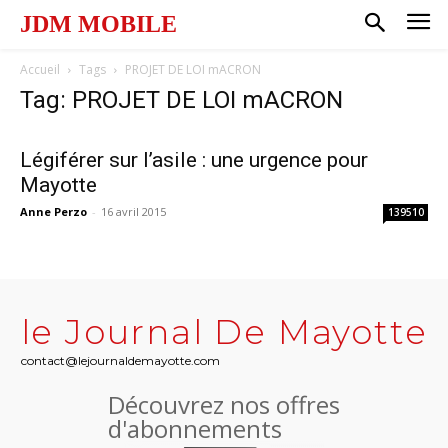
JDM MOBILE
Accueil
Tags
PROJET DE LOI mACRON
Tag: PROJET DE LOI mACRON
Légiférer sur l’asile : une urgence pour
Mayotte
Anne Perzo
-
16 avril 2015
139510
le Journal De Mayotte
contact@lejournaldemayotte.com
Découvrez nos offres
d'abonnements