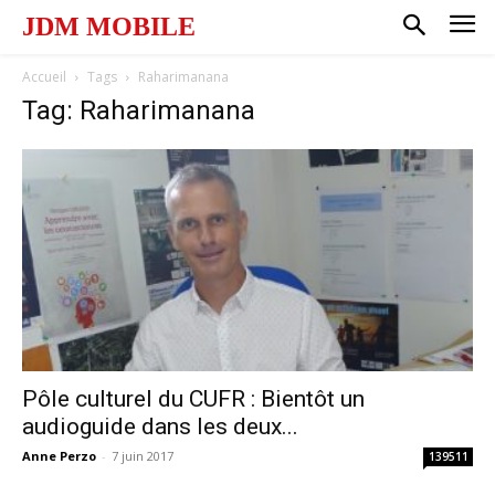
JDM MOBILE
Accueil
Tags
Raharimanana
Tag: Raharimanana
Pôle culturel du CUFR : Bientôt un
audioguide dans les deux...
Anne Perzo
-
7 juin 2017
139511