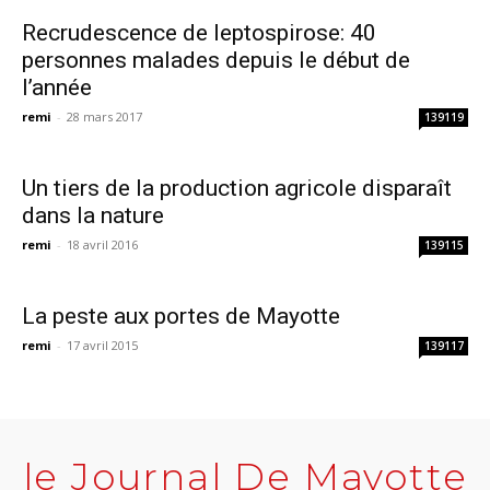
Recrudescence de leptospirose: 40
personnes malades depuis le début de
l’année
remi
-
28 mars 2017
139119
Un tiers de la production agricole disparaît
dans la nature
remi
-
18 avril 2016
139115
La peste aux portes de Mayotte
remi
-
17 avril 2015
139117
le Journal De Mayotte