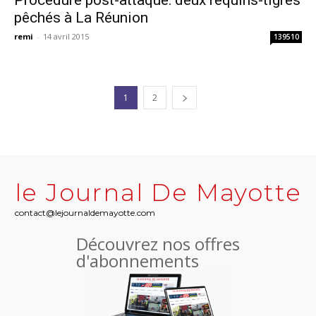
Procédure post-attaque: deux requins-tigres
pêchés à La Réunion
remi
-
14 avril 2015
139510
1
2
le Journal De Mayotte
contact@lejournaldemayotte.com
Découvrez nos offres
d'abonnements