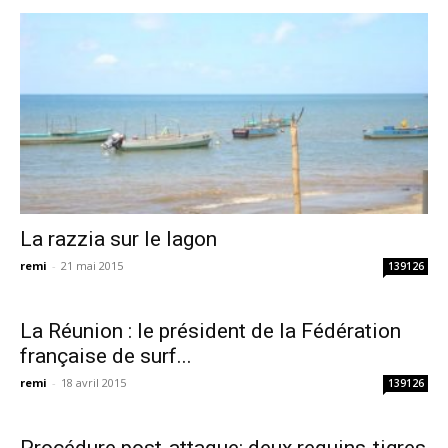
La razzia sur le lagon
remi
-
21 mai 2015
139126
La Réunion : le président de la Fédération
française de surf...
remi
-
18 avril 2015
139126