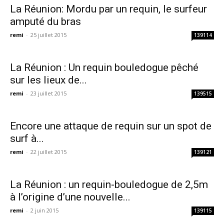
La Réunion: Mordu par un requin, le surfeur
amputé du bras
remi
-
25 juillet 2015
139114
La Réunion : Un requin bouledogue pêché
sur les lieux de...
remi
-
23 juillet 2015
139515
Encore une attaque de requin sur un spot de
surf à...
remi
-
22 juillet 2015
139121
La Réunion : un requin-bouledogue de 2,5m
à l’origine d’une nouvelle...
remi
-
2 juin 2015
139115