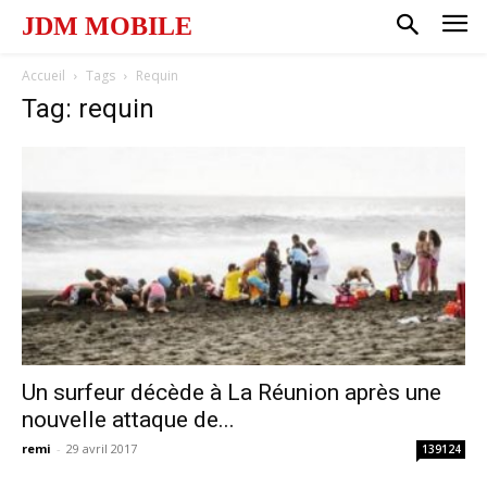
JDM MOBILE
Accueil
Tags
Requin
Tag: requin
Un surfeur décède à La Réunion après une
nouvelle attaque de...
remi
-
29 avril 2017
139124