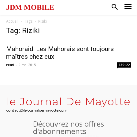
JDM MOBILE
Accueil
Tags
Riziki
Tag: Riziki
Mahoraid: Les Mahorais sont toujours
maîtres chez eux
remi
-
9 mai 2015
139122
le Journal De Mayotte
contact@lejournaldemayotte.com
Découvrez nos offres
d'abonnements