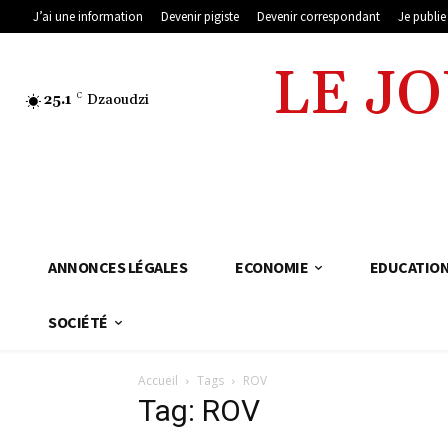
J’ai une information
Devenir pigiste
Devenir correspondant
Je publi
LE J
25.1
C
Dzaoudzi
ANNONCES LÉGALES
ECONOMIE
EDUCATIO
SOCIÉTÉ
Accueil
Tags
ROV
Tag: ROV