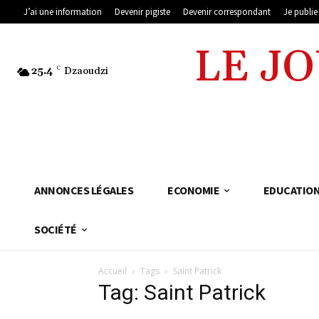
J’ai une information
Devenir pigiste
Devenir correspondant
Je publi
LE J
25.4
C
Dzaoudzi
ANNONCES LÉGALES
ECONOMIE
EDUCATIO
SOCIÉTÉ
Accueil
Tags
Saint Patrick
Tag: Saint Patrick