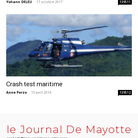
Yohann DELEU
-
17 octobre 2017
139511
Crash test maritime
Anne Perzo
-
15 avril 2014
139512
le Journal De Mayotte