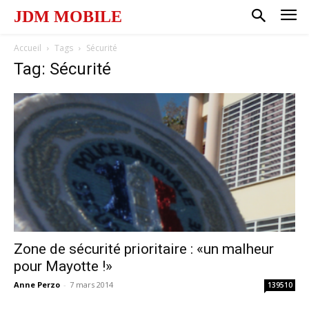
JDM MOBILE
Accueil
Tags
Sécurité
Tag: Sécurité
Zone de sécurité prioritaire : «un malheur
pour Mayotte !»
Anne Perzo
-
7 mars 2014
139510