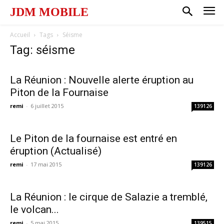
JDM MOBILE
Accueil
Tags
Séisme
Tag: séisme
La Réunion : Nouvelle alerte éruption au
Piton de la Fournaise
remi
-
6 juillet 2015
139126
Le Piton de la fournaise est entré en
éruption (Actualisé)
remi
-
17 mai 2015
139126
La Réunion : le cirque de Salazie a tremblé,
le volcan...
remi
-
5 mai 2015
139515