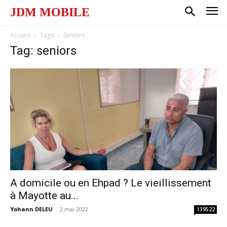
JDM MOBILE
Accueil
Tags
Seniors
Tag: seniors
A domicile ou en Ehpad ? Le vieillissement
à Mayotte au...
Yohann DELEU
-
2 mai 2022
139522