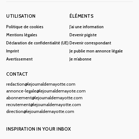
UTILISATION
ÉLÉMENTS
Politique de cookies
J’ai une information
Mentions légales
Devenir pigiste
Déclaration de confidentialité (UE)
Devenir correspondant
Imprint
Je publie mon annonce légale
Avertissement
Je m’abonne
CONTACT
redaction@lejournaldemayotte.com
annonce-legale@lejournaldemayote.com
abonnement@lejournaldemayotte.com
recrutement@lejournaldemayotte.com
direction@lejournaldemayotte.com
INSPIRATION IN YOUR INBOX