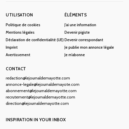
UTILISATION
ÉLÉMENTS
Politique de cookies
J’ai une information
Mentions légales
Devenir pigiste
Déclaration de confidentialité (UE)
Devenir correspondant
Imprint
Je publie mon annonce légale
Avertissement
Je m’abonne
CONTACT
redaction@lejournaldemayotte.com
annonce-legale@lejournaldemayote.com
abonnement@lejournaldemayotte.com
recrutement@lejournaldemayotte.com
direction@lejournaldemayotte.com
INSPIRATION IN YOUR INBOX