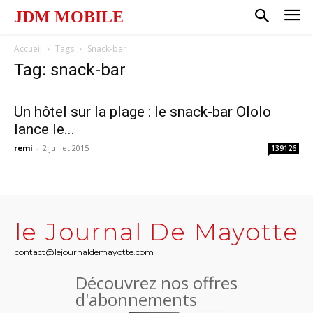
JDM MOBILE
Accueil
Tags
Snack-bar
Tag: snack-bar
Un hôtel sur la plage : le snack-bar Ololo
lance le...
remi
-
2 juillet 2015
139126
le Journal De Mayotte
contact@lejournaldemayotte.com
Découvrez nos offres
d'abonnements