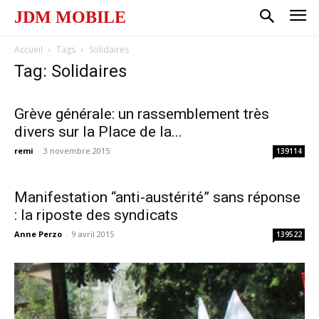
JDM MOBILE
Accueil
Tags
Solidaires
Tag: Solidaires
Grève générale: un rassemblement très
divers sur la Place de la...
remi
-
3 novembre 2015
139114
Manifestation “anti-austérité” sans réponse
: la riposte des syndicats
Anne Perzo
-
9 avril 2015
139522