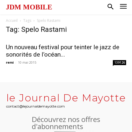
JDM MOBILE
Accueil
Tags
Spelo Rastami
Tag: Spelo Rastami
Un nouveau festival pour teinter le jazz de
sonorités de l’océan...
remi
-
10 mai 2015
139126
le Journal De Mayotte
contact@lejournaldemayotte.com
Découvrez nos offres
d'abonnements