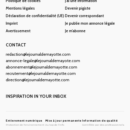
Politique de cookies
J’ai une information
Mentions légales
Devenir pigiste
Déclaration de confidentialité (UE)
Devenir correspondant
Imprint
Je publie mon annonce légale
Avertissement
Je m’abonne
CONTACT
redaction@lejournaldemayotte.com
annonce-legale@lejournaldemayote.com
abonnement@lejournaldemayotte.com
recrutement@lejournaldemayotte.com
direction@lejournaldemayotte.com
INSPIRATION IN YOUR INBOX
Entierement numérique
Mise à jour permanente
Information de qualité
Protection de l'environnement
Au top de l'info
Contrôlée par des professionnels