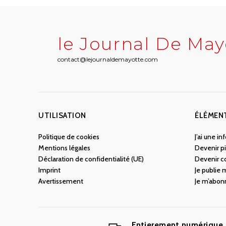
le Journal De May
contact@lejournaldemayotte.com
UTILISATION
ÉLÉMEN
Politique de cookies
J’ai une i
Mentions légales
Devenir pi
Déclaration de confidentialité (UE)
Devenir c
Imprint
Je publie
Avertissement
Je m’abon
Entierement numérique