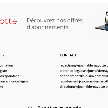
otte
Découvrez nos offres
d'abonnements
TS
CONTACT
nformation
redaction@lejournaldemayotte
giste
annonce-legale@lejournaldema
orrespondant
abonnement@lejournaldemayo
 mon annonce légale
recrutement@lejournaldemayot
ne
direction@lejournaldemayotte.
Mise à jour permanente