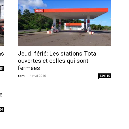
ns
Jeudi férié: Les stations Total
ouvertes et celles qui sont
fermées
15
remi
-
4 mai 2016
139115
e
26