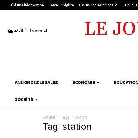
J’ai une information
Devenir pigiste
Devenir correspondant
Je publi
LE J
24.8
C
Dzaoudzi
ANNONCES LÉGALES
ECONOMIE
EDUCATIO
SOCIÉTÉ
Accueil
Tags
Station
Tag: station