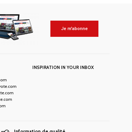
Je m'abonne
INSPIRATION IN YOUR INBOX
.com
yote.com
tte.com
te.com
com
Information de qualité