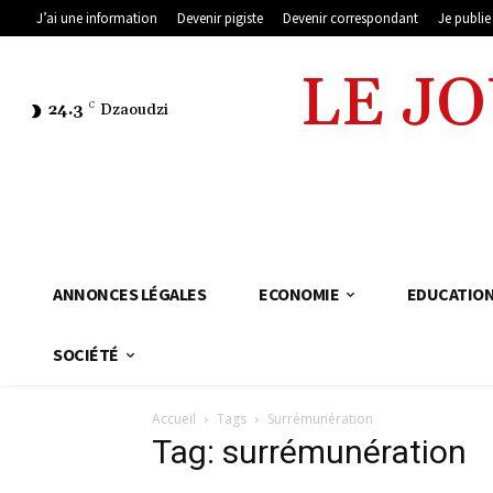
J’ai une information
Devenir pigiste
Devenir correspondant
Je publi
LE J
24.3
C
Dzaoudzi
ANNONCES LÉGALES
ECONOMIE
EDUCATIO
SOCIÉTÉ
Accueil
Tags
Surrémunération
Tag: surrémunération