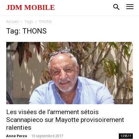
JDM MOBILE
Accueil
Tags
THONS
Tag: THONS
Les visées de l’armement sétois
Scannapieco sur Mayotte provisoirement
ralenties
Anne Perzo
-
15 septembre 2017
139511