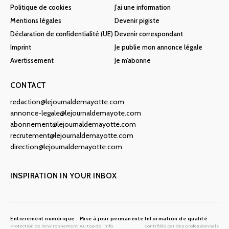
Politique de cookies
J’ai une information
Mentions légales
Devenir pigiste
Déclaration de confidentialité (UE)
Devenir correspondant
Imprint
Je publie mon annonce légale
Avertissement
Je m’abonne
CONTACT
redaction@lejournaldemayotte.com
annonce-legale@lejournaldemayote.com
abonnement@lejournaldemayotte.com
recrutement@lejournaldemayotte.com
direction@lejournaldemayotte.com
INSPIRATION IN YOUR INBOX
Entierement numérique
Mise à jour permanente
Information de qualité
Protection de l'environnement
Au top de l'info
Contrôlée par des professionnels