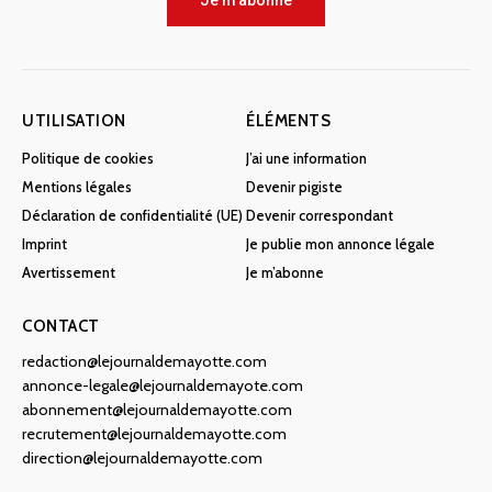
Je m'abonne
UTILISATION
ÉLÉMENTS
Politique de cookies
J’ai une information
Mentions légales
Devenir pigiste
Déclaration de confidentialité (UE)
Devenir correspondant
Imprint
Je publie mon annonce légale
Avertissement
Je m’abonne
CONTACT
redaction@lejournaldemayotte.com
annonce-legale@lejournaldemayote.com
abonnement@lejournaldemayotte.com
recrutement@lejournaldemayotte.com
direction@lejournaldemayotte.com