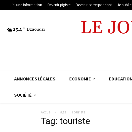
J’ai une information
Devenir pigiste
Devenir correspondant
Je publi
LE J
25.4
C
Dzaoudzi
ANNONCES LÉGALES
ECONOMIE
EDUCATIO
SOCIÉTÉ
Accueil
Tags
Touriste
Tag: touriste