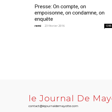
Presse: On compte, on
empoisonne, on condamne, on
enquête
remi
-
23 février 2016
1395
le Journal De May
contact@lejournaldemayotte.com