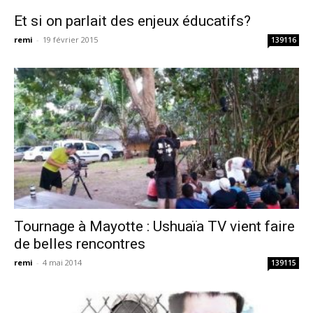
Et si on parlait des enjeux éducatifs?
remi
-
19 février 2015
139116
Tournage à Mayotte : Ushuaïa TV vient faire
de belles rencontres
remi
-
4 mai 2014
139115