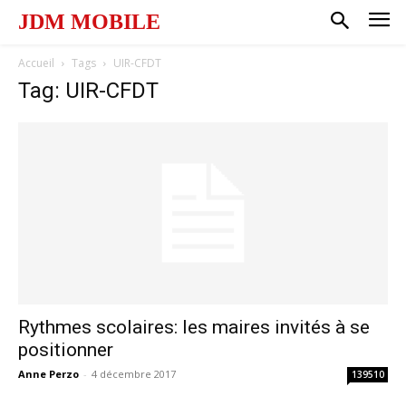
JDM MOBILE
Accueil
Tags
UIR-CFDT
Tag: UIR-CFDT
Rythmes scolaires: les maires invités à se
positionner
Anne Perzo
-
4 décembre 2017
139510