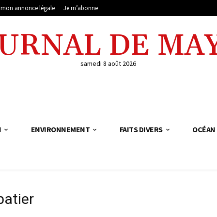
e mon annonce légale
Je m’abonne
OURNAL DE MA
samedi 8 août 2026
N
ENVIRONNEMENT
FAITS DIVERS
OCÉAN 
batier