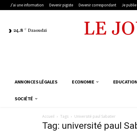
J’ai une information
Devenir pigiste
Devenir correspondant
Je publi
LE J
24.8
C
Dzaoudzi
ANNONCES LÉGALES
ECONOMIE
EDUCATIO
SOCIÉTÉ
Accueil
Tags
Université paul Sabatier
Tag: université paul Sa