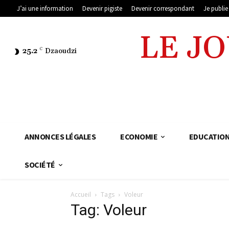
J’ai une information
Devenir pigiste
Devenir correspondant
Je publi
LE J
25.2
C
Dzaoudzi
ANNONCES LÉGALES
ECONOMIE
EDUCATIO
SOCIÉTÉ
Accueil
Tags
Voleur
Tag: Voleur