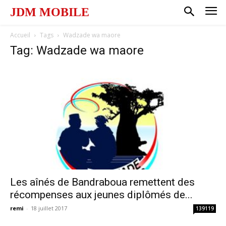
JDM MOBILE
Accueil
Tags
Wadzade wa maore
Tag: Wadzade wa maore
Les aînés de Bandraboua remettent des
récompenses aux jeunes diplômés de...
remi
-
18 juillet 2017
139119