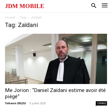
JDM MOBILE
Accueil
Tags
Zaïdani
Tag: Zaïdani
Me Jorion : “Daniel Zaïdani estime avoir été
piégé”
Yohann DELEU
-
9 juillet 2020
139402