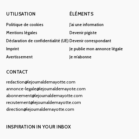
UTILISATION
ÉLÉMENTS
Politique de cookies
J’ai une information
Mentions légales
Devenir pigiste
Déclaration de confidentialité (UE)
Devenir correspondant
Imprint
Je publie mon annonce légale
Avertissement
Je m’abonne
CONTACT
redaction@lejournaldemayotte.com
annonce-legale@lejournaldemayote.com
abonnement@lejournaldemayotte.com
recrutement@lejournaldemayotte.com
direction@lejournaldemayotte.com
INSPIRATION IN YOUR INBOX